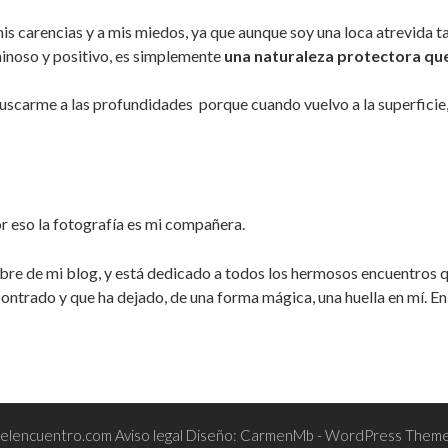
s carencias y a mis miedos, ya que aunque soy una loca atrevida t
minoso y positivo, es simplemente
una naturaleza protectora que
uscarme a las profundidades porque cuando vuelvo a la superficie, 
 eso la fotografía es mi compañera.
bre de mi blog, y está dedicado a todos los hermosos encuentros q
contrado y que ha dejado, de una forma mágica, una huella en mí. 
lencuentro.com Aviso legal Diseño: CarmenMb
- WordPress Theme 