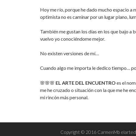
Hoy me río, porque he dado mucho espacio a mi
optimista no es caminar por un lugar plano, lu
También me gustan los días en los que bajo a b
vuelvo yo conociéndome mejor.⁣
No existen versiones de mí…⁣⁣
Cuando algo me importa le dedico tiempo… por
🌸🌸🌸
EL ARTE DEL ENCUENTRO
es el nom
me he cruzado o situación con la que me he en
mi rincón más personal.
Copyright © 2016 CarmenMb elartede