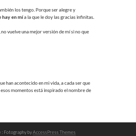
ambién los tengo. Porque ser alegre y
 hay en mí
a la que le doy las gracias infinitas. ⁣⁣
no vuelve una mejor versión de mí si no que
ue han acontecido en mi vida, a cada ser que
En esos momentos está inspirado el nombre de
: Fotography by
AccessPress Themes