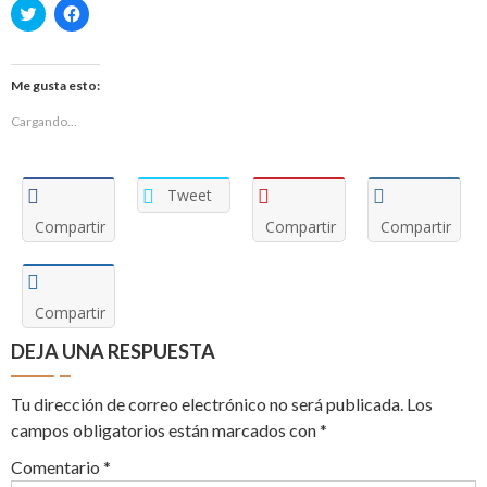
Haz
Haz
clic
clic
para
para
compartir
compartir
en
en
Twitter
Facebook
Me gusta esto:
(Se
(Se
abre
abre
Cargando...
en
en
una
una
ventana
ventana
nueva)
nueva)
Tweet
Compartir
Compartir
Compartir
Compartir
DEJA UNA RESPUESTA
Tu dirección de correo electrónico no será publicada.
Los
campos obligatorios están marcados con
*
Comentario
*