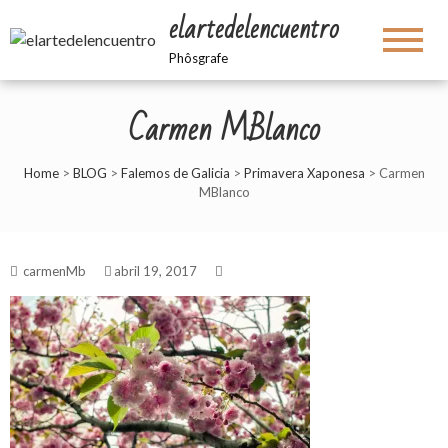
elartedelencuentro
Phôsgrafe
Carmen MBlanco
Home
>
BLOG
>
Falemos de Galicia
>
Primavera Xaponesa
>
Carmen
MBlanco
carmenMb
abril 19, 2017