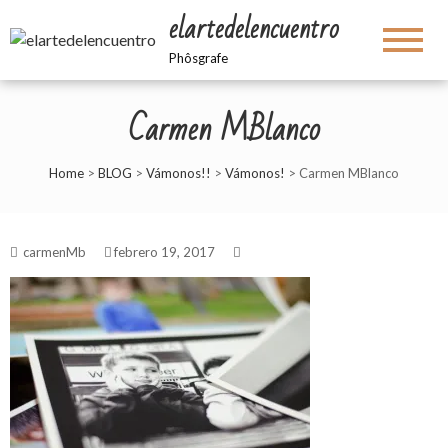
elartedelencuentro
Phôsgrafe
Carmen MBlanco
Home
>
BLOG
>
Vámonos!!
>
Vámonos!
>
Carmen MBlanco
carmenMb
febrero 19, 2017